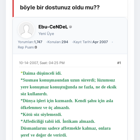
böyle bir dostunuz oldu mu??
Giriş Yap
Üye Ol
Ebu-CeNDeL
Yeni Üye
Yorumları:
1,747
Konuları:
294
Kayıt Tarihi:
Apr 2007
Rep Puanı:
0
10-14-2007, Saat: 04:25 PM
#1
*
Daima düşünceli idi.
*Susması konuşmasından uzun sürerdi; lüzumsuz
yere konuşmaz konuştuğunda ne fazla, ne de eksik
söz kullanırdı.
*Dünya işleri için kızmazdı. Kendi şahsı için asla
öfkelenmez ve öç almazdı.
*Kötü söz söylemezdi.
*Affediciliği tabii idi. İntikam almazdı.
Düsmanlarını sadece affetmekle kalmaz, onlara
şeref ve değer de verirdi.