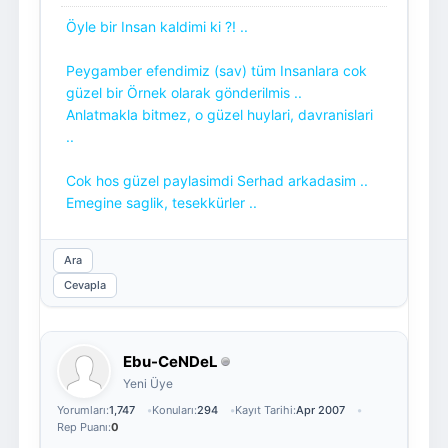
Öyle bir Insan kaldimi ki ?! ..
Peygamber efendimiz (sav) tüm Insanlara cok
güzel bir Örnek olarak gönderilmis ..
Anlatmakla bitmez, o güzel huylari, davranislari
..
Cok hos güzel paylasimdi Serhad arkadasim ..
Emegine saglik, tesekkürler ..
Ara
Cevapla
Ebu-CeNDeL
Yeni Üye
Yorumları:
1,747
Konuları:
294
Kayıt Tarihi:
Apr 2007
Rep Puanı:
0