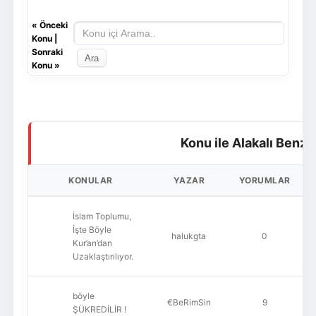
«
Önceki
Konu
|
Sonraki
Konu
»
Konu ile Alakalı Benze
KONULAR
YAZAR
YORUMLAR
İslam Toplumu,
İşte Böyle
halukgta
0
Kur’an’dan
Uzaklaştırılıyor.
böyle
€BeRimSin
9
ŞÜKREDİLİR !