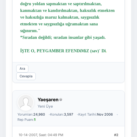
doğru yoldan sapmaktan ve saptırılmaktan,
kanmaktan ve kandırılmaktan, haksızlık etmekten
ve haksızlığa maruz kalmaktan, saygısızlık
etmekten ve saygısızlığa uğramaktan sana
sığınırım."
*Sıradan değildi; sıradan insanlar gibi yaşadı.
İŞTE O, PEYGAMBER EFENDiMiZ (sav)' Di
.
Ara
Cevapla
Yaeşaren
Yeni Üye
Yorumları:
24,960
Konuları:
3,597
Kayıt Tarihi:
Nov 2006
Rep Puanı:
1
10-14-2007, Saat: 04:49 PM
#2