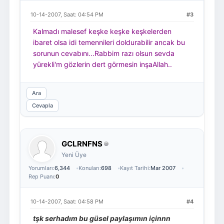
10-14-2007, Saat: 04:54 PM
#3
Kalmadı malesef keşke keşke keşkelerden
ibaret olsa idi temennileri doldurabilir ancak bu
sorunun cevabını...Rabbim razı olsun sevda
yürekli'm gözlerin dert görmesin inşaAllah..
Ara
Cevapla
GCLRNFNS
Yeni Üye
Yorumları:
6,344
Konuları:
698
Kayıt Tarihi:
Mar 2007
Rep Puanı:
0
10-14-2007, Saat: 04:58 PM
#4
tşk serhadım bu güsel paylaşımın içinnn