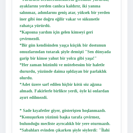
ayaklarını yerden canlıca kaldırır, iki yanına
salınmaz, adımlarını geniş atar, yüksek bir yerden
iner gibi öne doğru eğilir vakar ve sükunetle
rahatça yürürdü.
*Kapısına yardım için gelen kimseyi geri
çevirmezdi.
*Bir gün kendisinden yaşça küçük bir dostunun
omuzlarından tutarak şöyle demişti "Sen dünyada
garip bir kimse yahut bir yolcu gibi yaşa!"
*Her zaman hüzünlü ve mütebessim bir haletle
dururdu, yüzünde daima ışıldayan bir parlaklık
olurdu.
*Adet üzere sarf edilen hiçbir kötü söz ağzına
almadı. Fakirlerle birlikte yerdi, öyle ki onlardan
ayırt edilmezdi.
* Sade kıyafetler giyer, gösterişten hoşlanmazdı.
*Konuşurken yüzünü başka tarafa çevirmez,
bulunduğu mecliste ayrıcalıklı bir yere oturmazdı.
*Sabahları evinden çıkarken şöyle söylerdi: "İlahi