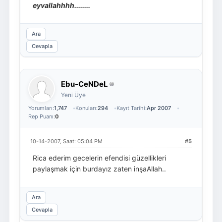
eyvallahhhh........
Ara
Cevapla
Ebu-CeNDeL
Yeni Üye
Yorumları:
1,747
Konuları:
294
Kayıt Tarihi:
Apr 2007
Rep Puanı:
0
10-14-2007, Saat: 05:04 PM
#5
Rica ederim gecelerin efendisi güzellikleri
paylaşmak için burdayız zaten inşaAllah..
Ara
Cevapla