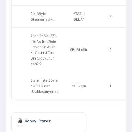
Biz Böyle
*TATLI
7
Olmamalıydık...
BELA*
Allah'?n Varl???
n?n Ve Birli?inin
- ?slam?n Allah
€BeRimSin
2
Kat?ndaki Tek
Din Oldu?unun
Kan?t?.
Bizleri İşte Böyle
KUR'AN dan
halukgta
1
Uzaklaştırıyorlar.
Konuyu Yazdır