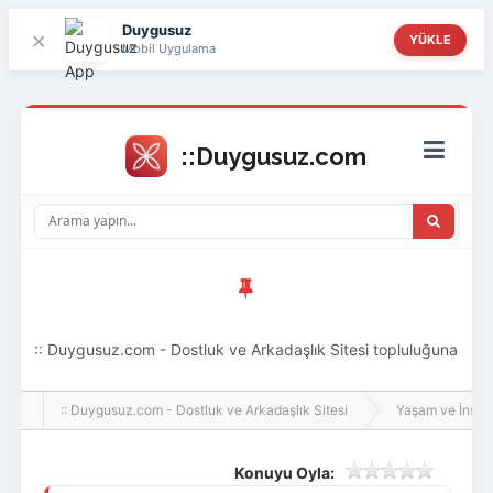
Duygusuz
×
YÜKLE
Mobil Uygulama
:: Duygusuz.com - Dostluk ve Arkadaşlık Sitesi topluluğuna
hoş geldin ziyaretçi! Aramıza katılmak istersen kayıt
:: Duygusuz.com - Dostluk ve Arkadaşlık Sitesi
Yaşam ve İnsan
olabilirsin, oldukça kolay ve zahmetsizdir.
Konuyu Oyla: