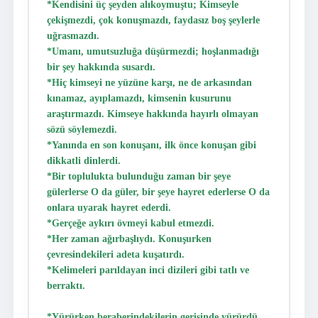
*Kendisini üç şeyden alıkoymuştu; Kimseyle
çekişmezdi, çok konuşmazdı, faydasız boş şeylerle
uğrasmazdı.
*Umanı, umutsuzluğa düşürmezdi; hoşlanmadığı
bir şey hakkında susardı.
*Hiç kimseyi ne yüzüne karşı, ne de arkasından
kınamaz, ayıplamazdı, kimsenin kusurunu
araştırmazdı. Kimseye hakkında hayırlı olmayan
sözü söylemezdi.
*Yanında en son konuşanı, ilk önce konuşan gibi
dikkatli dinlerdi.
*Bir toplulukta bulunduğu zaman bir şeye
gülerlerse O da güler, bir şeye hayret ederlerse O da
onlara uyarak hayret ederdi.
*Gerçeğe aykırı övmeyi kabul etmezdi.
*Her zaman ağırbaşlıydı. Konuşurken
çevresindekileri adeta kuşatırdı.
*Kelimeleri parıldayan inci dizileri gibi tatlı ve
berraktı.
*Yürürken beraberindekilerin gerisinde yürürdü,