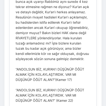
bunca açık uyarıyı Rabbimiz aynı surede 4 kez
tekrar etmesine rağmen ne diyoruz? Kur’an açık
ve detaylı değildir, Kur’an’ı herkes anlayamaz.
Resulünün rivayet hadisleri Kur’an’ı açıklamıştır,
bu hadislerden istifa edilerek Kur’an’ı tefsir
edenlerden ancak Kur’an’ı okuyup öğrenebiliriz,
demiyor muyuz? Bakın bizleri HAK olana değil
RİVAYETLERE yönlendiriyorlar. Hala kurulan
tuzağı anlamadınız mı? İşte bizlere kurulan
tuzak bu kadar açık görünüyor, ama bizler
kendi ellerimizle kör ve sağır olduysak, doğrusu
söyleyecek sözün sonuna gelmişiz demektir.
“ANDOLSUN BİZ, KUR’AN’I DÜŞÜNÜP ÖĞÜT
ALMAK İÇİN KOLAYLAŞTIRDIK. VAR MI
DÜŞÜNÜP ÖĞÜT ALAN?”(Kamer 17)
“ANDOLSUN BİZ, KUR’AN’I DÜŞÜNÜP ÖĞÜT
ALMAK İÇİN KOLAYLAŞTIRDIK. VAR MI
DÜŞÜNÜP ÖĞÜT ALAN?” (Kamer 22)