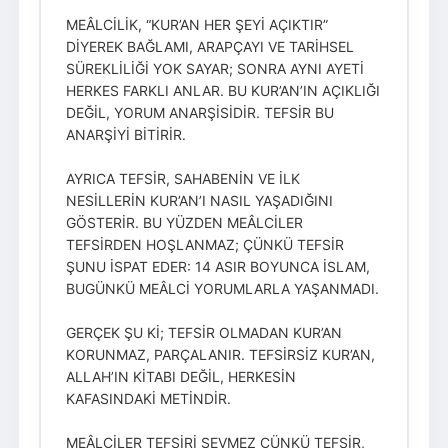
MEÂLCİLİK, “KUR’AN HER ŞEYİ AÇIKTIR”
DİYEREK BAĞLAMI, ARAPÇAYI VE TARİHSEL
SÜREKLİLİĞİ YOK SAYAR; SONRA AYNI AYETİ
HERKES FARKLI ANLAR. BU KUR’AN’IN AÇIKLIĞI
DEĞİL, YORUM ANARŞİSİDİR. TEFSİR BU
ANARŞİYİ BİTİRİR.
AYRICA TEFSİR, SAHABENİN VE İLK
NESİLLERİN KUR’AN’I NASIL YAŞADIĞINI
GÖSTERİR. BU YÜZDEN MEÂLCİLER
TEFSİRDEN HOŞLANMAZ; ÇÜNKÜ TEFSİR
ŞUNU İSPAT EDER: 14 ASIR BOYUNCA İSLAM,
BUGÜNKÜ MEÂLCİ YORUMLARLA YAŞANMADI.
GERÇEK ŞU Kİ; TEFSİR OLMADAN KUR’AN
KORUNMAZ, PARÇALANIR. TEFSİRSİZ KUR’AN,
ALLAH’IN KİTABI DEĞİL, HERKESİN
KAFASINDAKİ METİNDİR.
MEÂLCİLER TEFSİRİ SEVMEZ ÇÜNKÜ TEFSİR,