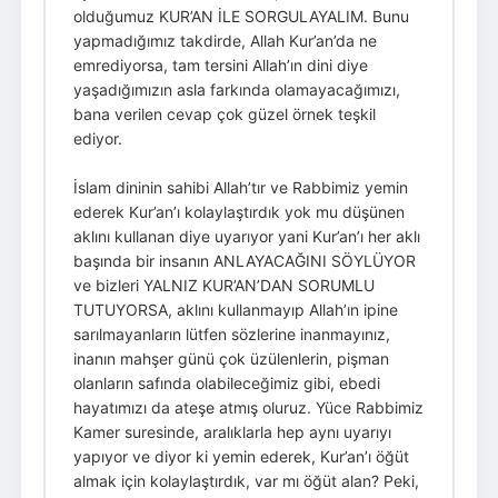
olduğumuz KUR’AN İLE SORGULAYALIM. Bunu
yapmadığımız takdirde, Allah Kur’an’da ne
emrediyorsa, tam tersini Allah’ın dini diye
yaşadığımızın asla farkında olamayacağımızı,
bana verilen cevap çok güzel örnek teşkil
ediyor.
İslam dininin sahibi Allah’tır ve Rabbimiz yemin
ederek Kur’an’ı kolaylaştırdık yok mu düşünen
aklını kullanan diye uyarıyor yani Kur’an’ı her aklı
başında bir insanın ANLAYACAĞINI SÖYLÜYOR
ve bizleri YALNIZ KUR’AN’DAN SORUMLU
TUTUYORSA, aklını kullanmayıp Allah’ın ipine
sarılmayanların lütfen sözlerine inanmayınız,
inanın mahşer günü çok üzülenlerin, pişman
olanların safında olabileceğimiz gibi, ebedi
hayatımızı da ateşe atmış oluruz. Yüce Rabbimiz
Kamer suresinde, aralıklarla hep aynı uyarıyı
yapıyor ve diyor ki yemin ederek, Kur’an’ı öğüt
almak için kolaylaştırdık, var mı öğüt alan? Peki,