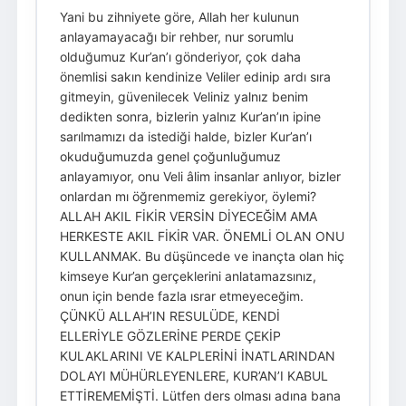
Yani bu zihniyete göre, Allah her kulunun
anlayamayacağı bir rehber, nur sorumlu
olduğumuz Kur’an’ı gönderiyor, çok daha
önemlisi sakın kendinize Veliler edinip ardı sıra
gitmeyin, güvenilecek Veliniz yalnız benim
dedikten sonra, bizlerin yalnız Kur’an’ın ipine
sarılmamızı da istediği halde, bizler Kur’an’ı
okuduğumuzda genel çoğunluğumuz
anlayamıyor, onu Veli âlim insanlar anlıyor, bizler
onlardan mı öğrenmemiz gerekiyor, öylemi?
ALLAH AKIL FİKİR VERSİN DİYECEĞİM AMA
HERKESTE AKIL FİKİR VAR. ÖNEMLİ OLAN ONU
KULLANMAK. Bu düşüncede ve inançta olan hiç
kimseye Kur’an gerçeklerini anlatamazsınız,
onun için bende fazla ısrar etmeyeceğim.
ÇÜNKÜ ALLAH’IN RESULÜDE, KENDİ
ELLERİYLE GÖZLERİNE PERDE ÇEKİP
KULAKLARINI VE KALPLERİNİ İNATLARINDAN
DOLAYI MÜHÜRLEYENLERE, KUR’AN’I KABUL
ETTİREMEMİŞTİ. Lütfen ders olması adına bana