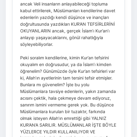
ancak Veli insanların anlayabileceği topluma
kabul ettirilerek, Müslümanları kendilerine davet
edenlerin yazdığı kendi düşünce ve inançları
doğrultusunda yazdıkları KUR’AN TEFSİRLERİNİ
OKUYANLARIN ancak, gerçek İslam’ı Kur’an’ı
anlayıp yaşayacaklarını, gönül rahatlığıyla
söyleyebiliyorlar.
Peki soralım kendilerine, kimin Kur’an tefsirini
okuyalım en doğrusudur, ya da İslam’ı kimden
öğrenelim? Günümüzde öyle Kur’an tefsirleri var
ki, Allah’ın ayetlerinin tam tersini tefsir etmişler.
Bunlara mı güvenelim? İşte bu yolu
Müslümanlara tavsiye edenlerin, yakın zamanda
acısını çektik, hala çekmeye devam ediyoruz,
sanırım ismini vermeme gerek yok. Bu düşünce
Müslümanlara kurulan bir tuzaktır, farkında
olmak isteyen Allah’ın emrettiği gibi YALNIZ
KUR’AN’A SARILIR. MÜSLÜMANLAR İŞTE BÖYLE
YÜZLERCE YILDIR KULLANILIYOR VE