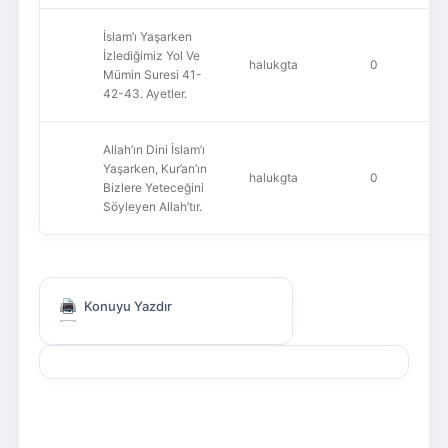
İslam’ı Yaşarken
İzlediğimiz Yol Ve
halukgta
0
Mümin Suresi 41-
42-43. Ayetler.
Allah’ın Dini İslam’ı
Yaşarken, Kur’an’ın
halukgta
0
Bizlere Yeteceğini
Söyleyen Allah’tır.
Konuyu Yazdır