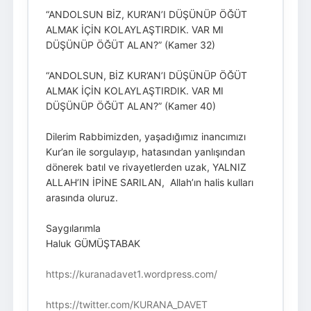
“ANDOLSUN BİZ, KUR’AN’I DÜŞÜNÜP ÖĞÜT
ALMAK İÇİN KOLAYLAŞTIRDIK. VAR MI
DÜŞÜNÜP ÖĞÜT ALAN?” (Kamer 32)
“ANDOLSUN, BİZ KUR’AN’I DÜŞÜNÜP ÖĞÜT
ALMAK İÇİN KOLAYLAŞTIRDIK. VAR MI
DÜŞÜNÜP ÖĞÜT ALAN?” (Kamer 40)
Dilerim Rabbimizden, yaşadığımız inancımızı
Kur’an ile sorgulayıp, hatasından yanlışından
dönerek batıl ve rivayetlerden uzak, YALNIZ
ALLAH’IN İPİNE SARILAN, Allah’ın halis kulları
arasında oluruz.
Saygılarımla
Haluk GÜMÜŞTABAK
https://kuranadavet1.wordpress.com/
https://twitter.com/KURANA_DAVET