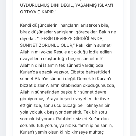
UYDURULMUŞ DİNİ DEĞİL, YAŞANMIŞ İSLAM’I
ORTAYA ÇIKARIR.”
Kendi düşüncelerini inançlarını anlatırken bile,
biraz düşünseler yanlışlarını görecekler. Bakın ne
diyorlar. “TEFSİR DEVREYE GİRDİĞİ ANDA,
SÜNNET ZORUNLU OLUR,” Peki kimin sünneti,
Allah’ın mı yoksa Resule ait olduğu iddia edilen
rivayetlerin oluşturduğu beşeri sünnet mi?
Allah’ın dini İslam’ın tek sünneti vardır, oda
Kur’an’da apaçık yazıyor. Elbette bahsettikleri
sünnet Allah’ın sünneti değil. Demek ki Kur’an’ı
bizzat bizler Allah’ın kitabından okuduğumuzda,
Allah’ın sünnetinden başka bir sünnet devre
girmiyormuş. Araya beşeri rivayetleri de ilave
ettiğinizde, sonu ucu bucağı belli olmayan bir
yola yolculuk başlıyor demektir. Tek bir soru
sormak istiyorum. Rabbimiz sizleri Kur’an’dan
sorumlu tutuyorum, yalnız Kur’an’ın ipine sarılın,
Kur’an’ı yemin olsun ki hiç kimseye muhtaç