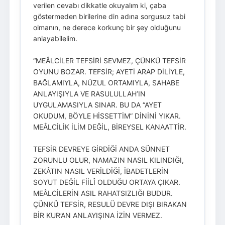
verilen cevabı dikkatle okuyalım ki, çaba
göstermeden birilerine din adına sorgusuz tabi
olmanın, ne derece korkunç bir şey olduğunu
anlayabilelim.
“MEÂLCİLER TEFSİRİ SEVMEZ, ÇÜNKÜ TEFSİR
OYUNU BOZAR. TEFSİR; AYETİ ARAP DİLİYLE,
BAĞLAMIYLA, NÜZUL ORTAMIYLA, SAHABE
ANLAYIŞIYLA VE RASULULLAH’IN
UYGULAMASIYLA SINAR. BU DA “AYET
OKUDUM, BÖYLE HİSSETTİM” DİNİNİ YIKAR.
MEÂLCİLİK İLİM DEĞİL, BİREYSEL KANAATTİR.
TEFSİR DEVREYE GİRDİĞİ ANDA SÜNNET
ZORUNLU OLUR, NAMAZIN NASIL KILINDIĞI,
ZEKÂTIN NASIL VERİLDİĞİ, İBADETLERİN
SOYUT DEĞİL FİİLÎ OLDUĞU ORTAYA ÇIKAR.
MEÂLCİLERİN ASIL RAHATSIZLIĞI BUDUR.
ÇÜNKÜ TEFSİR, RESULÜ DEVRE DIŞI BIRAKAN
BİR KUR’AN ANLAYIŞINA İZİN VERMEZ.