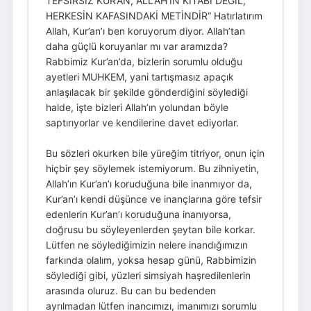
TEFSİRSİZ KUR’AN, ALLAH’IN KİTABI DEĞİL,
HERKESİN KAFASINDAKİ METİNDİR“ Hatırlatırım
Allah, Kur’an’ı ben koruyorum diyor. Allah’tan
daha güçlü koruyanlar mı var aramızda?
Rabbimiz Kur’an’da, bizlerin sorumlu olduğu
ayetleri MUHKEM, yani tartışmasız apaçık
anlaşılacak bir şekilde gönderdiğini söylediği
halde, işte bizleri Allah’ın yolundan böyle
saptırıyorlar ve kendilerine davet ediyorlar.
Bu sözleri okurken bile yüreğim titriyor, onun için
hiçbir şey söylemek istemiyorum. Bu zihniyetin,
Allah’ın Kur’an’ı koruduğuna bile inanmıyor da,
Kur’an’ı kendi düşünce ve inançlarına göre tefsir
edenlerin Kur’an’ı koruduğuna inanıyorsa,
doğrusu bu söyleyenlerden şeytan bile korkar.
Lütfen ne söylediğimizin nelere inandığımızın
farkında olalım, yoksa hesap günü, Rabbimizin
söylediği gibi, yüzleri simsiyah haşredilenlerin
arasında oluruz. Bu can bu bedenden
ayrılmadan lütfen inancımızı, imanımızı sorumlu