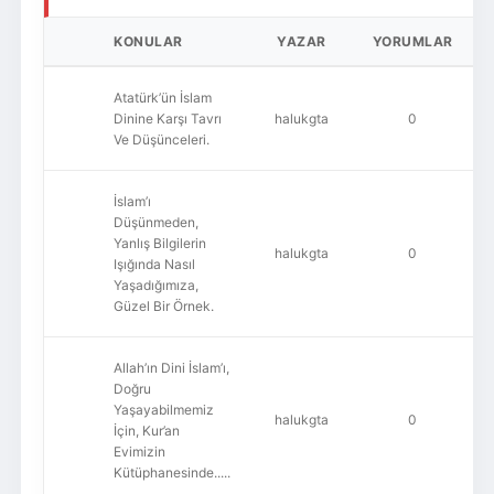
KONULAR
YAZAR
YORUMLAR
Atatürk’ün İslam
Dinine Karşı Tavrı
halukgta
0
Ve Düşünceleri.
İslam’ı
Düşünmeden,
Yanlış Bilgilerin
halukgta
0
Işığında Nasıl
Yaşadığımıza,
Güzel Bir Örnek.
Allah’ın Dini İslam’ı,
Doğru
Yaşayabilmemiz
halukgta
0
İçin, Kur’an
Evimizin
Kütüphanesinde.....