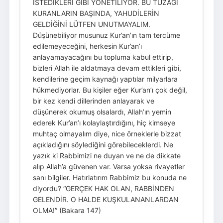
İSTEDİKLERİ GİBİ YÖNETİLİYOR. BU TUZAĞI
KURANLARIN BAŞINDA, YAHUDİLERİN
GELDİĞİNİ LÜTFEN UNUTMAYALIM.
Düşünebiliyor musunuz Kur’an’ın tam tercüme
edilemeyeceğini, herkesin Kur’an’ı
anlayamayacağını bu topluma kabul ettirip,
bizleri Allah ile aldatmaya devam ettikleri gibi,
kendilerine geçim kaynağı yaptılar milyarlara
hükmediyorlar. Bu kişiler eğer Kur’an’ı çok değil,
bir kez kendi dillerinden anlayarak ve
düşünerek okumuş olsalardı, Allah’ın yemin
ederek Kur’an’ı kolaylaştırdığını, hiç kimseye
muhtaç olmayalım diye, nice örneklerle bizzat
açıkladığını söylediğini görebileceklerdi. Ne
yazık ki Rabbimizi ne duyan ve ne de dikkate
alıp Allah’a güvenen var. Varsa yoksa rivayetler
sanı bilgiler. Hatırlatırım Rabbimiz bu konuda ne
diyordu? “GERÇEK HAK OLAN, RABBİNDEN
GELENDİR. O HALDE KUŞKULANANLARDAN
OLMA!” (Bakara 147)