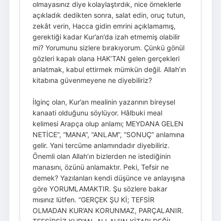
olmayasınız diye kolaylaştırdık, nice örneklerle
açıkladık dedikten sonra, salat edin, oruç tutun,
zekât verin, Hacca gidin emrini açıklamamış,
gerektiği kadar Kur’an’da izah etmemiş olabilir
mi? Yorumunu sizlere bırakıyorum. Çünkü gönül
gözleri kapalı olana HAK’TAN gelen gerçekleri
anlatmak, kabul ettirmek mümkün değil. Allah’ın
kitabına güvenmeyene ne diyebiliriz?
İlginç olan, Kur’an mealinin yazarının bireysel
kanaati olduğunu söylüyor. Hâlbuki meal
kelimesi Arapça olup anlamı; MEYDANA GELEN
NETİCE”, “MANA”, “ANLAM”, “SONUÇ” anlamına
gelir. Yani tercüme anlamındadır diyebiliriz.
Önemli olan Allah’ın bizlerden ne istediğinin
manasını, özünü anlamaktır. Peki, Tefsir ne
demek? Yazılanları kendi düşünce ve anlayışına
göre YORUMLAMAKTIR. Şu sözlere bakar
mısınız lütfen. “GERÇEK ŞU Kİ; TEFSİR
OLMADAN KUR’AN KORUNMAZ, PARÇALANIR.