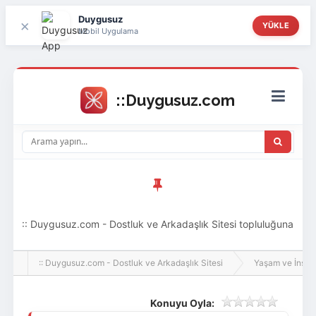
Duygusuz
×
YÜKLE
Mobil Uygulama
:: Duygusuz.com - Dostluk ve Arkadaşlık Sitesi topluluğuna
hoş geldin ziyaretçi! Aramıza katılmak istersen kayıt
:: Duygusuz.com - Dostluk ve Arkadaşlık Sitesi
Yaşam ve İnsan
olabilirsin, oldukça kolay ve zahmetsizdir.
Konuyu Oyla: