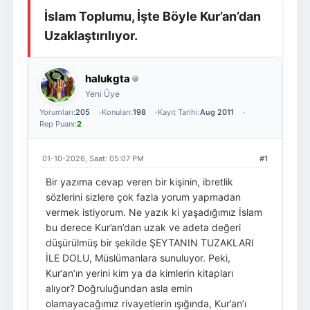
İslam Toplumu, İşte Böyle Kur’an’dan
Giriş Yap
Üye Ol
Uzaklaştırılıyor.
halukgta
Yeni Üye
Yorumları:
205
Konuları:
198
Kayıt Tarihi:
Aug 2011
Rep Puanı:
2
01-10-2026, Saat: 05:07 PM
#1
Bir yazıma cevap veren bir kişinin, ibretlik
sözlerini sizlere çok fazla yorum yapmadan
vermek istiyorum. Ne yazık ki yaşadığımız İslam
bu derece Kur’an’dan uzak ve adeta değeri
düşürülmüş bir şekilde ŞEYTANIN TUZAKLARI
İLE DOLU, Müslümanlara sunuluyor. Peki,
Kur’an’ın yerini kim ya da kimlerin kitapları
alıyor? Doğruluğundan asla emin
olamayacağımız rivayetlerin ışığında, Kur’an’ı