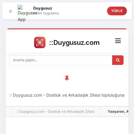
Duygusuz
×
YÜKLE
Mobil Uygulama
:: Duygusuz.com - Dostluk ve Arkadaşlık Sitesi topluluğuna
hoş geldin ziyaretçi! Aramıza katılmak istersen kayıt
:: Duygusuz.com - Dostluk ve Arkadaşlık Sitesi
Yaeşaren, Adlı K
olabilirsin, oldukça kolay ve zahmetsizdir.