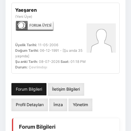
Giriş Yap
Üye Ol
Yaeşaren
(Yeni Üye)
Üyelik Tarihi:
11-05-2006
Doğum Tarihi:
06-12-1991 - [Şu anda 35
yaşında]
Şu anki Tarih:
08-07-2026
Saat:
01:18 PM
Durum:
Çevrimdışı
Forum Bilgileri
İletişim Bilgileri
Profil Detayları
İmza
Yönetim
Forum Bilgileri