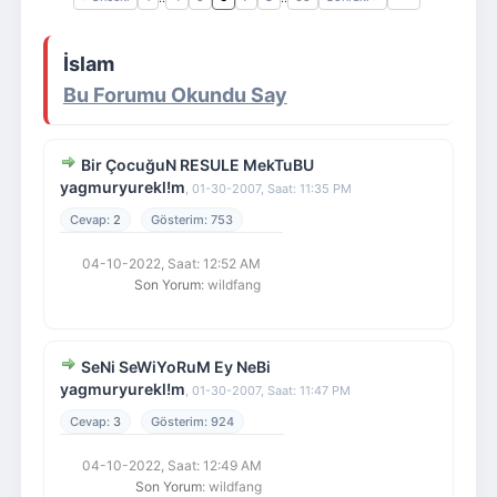
Giriş Yap
Üye Ol
İslam
Bu Forumu Okundu Say
Bir ÇocuğuN RESULE MekTuBU
yagmuryurekl!m
,
01-30-2007, Saat: 11:35 PM
2
753
04-10-2022, Saat: 12:52 AM
Son Yorum
: wildfang
SeNi SeWiYoRuM Ey NeBi
yagmuryurekl!m
,
01-30-2007, Saat: 11:47 PM
3
924
04-10-2022, Saat: 12:49 AM
Son Yorum
: wildfang