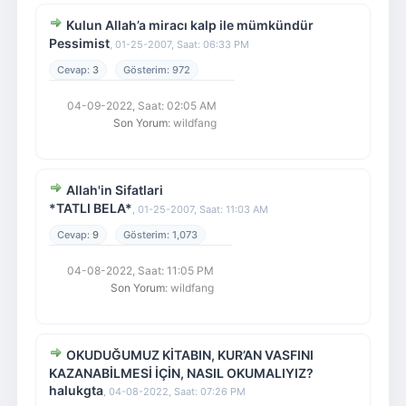
Kulun Allah’a miracı kalp ile mümkündür
Pessimist
,
01-25-2007, Saat: 06:33 PM
3
972
04-09-2022, Saat: 02:05 AM
Son Yorum
: wildfang
Allah'in Sifatlari
*TATLI BELA*
,
01-25-2007, Saat: 11:03 AM
9
1,073
04-08-2022, Saat: 11:05 PM
Son Yorum
: wildfang
OKUDUĞUMUZ KİTABIN, KUR’AN VASFINI
KAZANABİLMESİ İÇİN, NASIL OKUMALIYIZ?
halukgta
,
04-08-2022, Saat: 07:26 PM