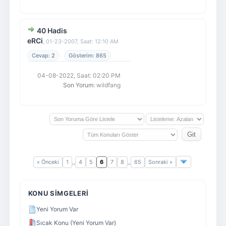
40 Hadis
eRCi
,
01-23-2007, Saat: 12:10 AM
2
865
04-08-2022, Saat: 02:20 PM
Son Yorum
: wildfang
« Önceki
1
4
5
6
7
8
65
Sonraki »
..
..
KONU SIMGELERI
Yeni Yorum Var
Sıcak Konu (Yeni Yorum Var)