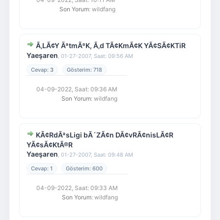
Son Yorum
: wildfang
Ã‚LÃ¢Y ÃªtmÃªK, Ã‚d TÃ¢KmÃ¢K YÃ¢SÃ¢KTiR
Yaeşaren
,
01-27-2007, Saat: 09:56 AM
3
718
04-09-2022, Saat: 09:36 AM
Son Yorum
: wildfang
KÃ¢RdÃªsLigi bÃ´ZÃ¢n DÃ¢vRÃ¢nisLÃ¢R
YÃ¢sÃ¢KtÃ®R
Yaeşaren
,
01-27-2007, Saat: 09:48 AM
1
600
04-09-2022, Saat: 09:33 AM
Son Yorum
: wildfang