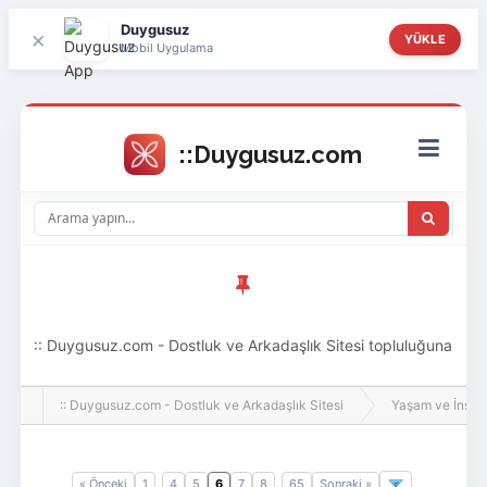
Duygusuz
×
YÜKLE
Mobil Uygulama
:: Duygusuz.com - Dostluk ve Arkadaşlık Sitesi topluluğuna
hoş geldin ziyaretçi! Aramıza katılmak istersen kayıt
:: Duygusuz.com - Dostluk ve Arkadaşlık Sitesi
Yaşam ve İnsan
olabilirsin, oldukça kolay ve zahmetsizdir.
« Önceki
1
4
5
6
7
8
65
Sonraki »
..
..