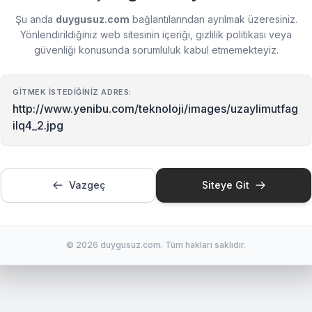
Şu anda
duygusuz.com
bağlantılarından ayrılmak üzeresiniz.
Yönlendirildiğiniz web sitesinin içeriği, gizlilik politikası veya
güvenliği konusunda sorumluluk kabul etmemekteyiz.
GITMEK İSTEDIĞINIZ ADRES:
http://www.yenibu.com/teknoloji/images/uzaylimutfag
ilq4_2.jpg
Vazgeç
Siteye Git
© 2026 duygusuz.com. Tüm hakları saklıdır.