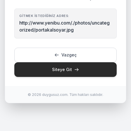
GITMEK İSTEDIĞINIZ ADRES:
http://www.yenibu.com/./photos/uncateg
orized/portakalsoyar.jpg
Vazgeç
Siteye Git
© 2026 duygusuz.com. Tüm hakları saklıdır.