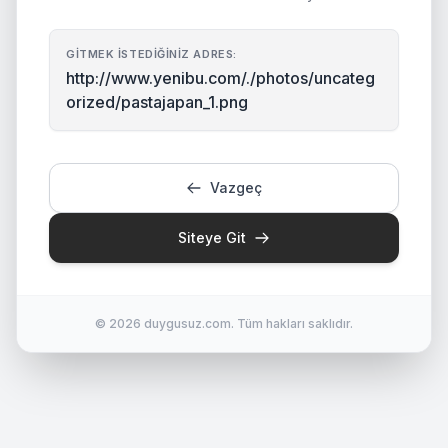
GITMEK İSTEDIĞINIZ ADRES:
http://www.yenibu.com/./photos/uncateg
orized/pastajapan_1.png
Vazgeç
Siteye Git
© 2026 duygusuz.com. Tüm hakları saklıdır.