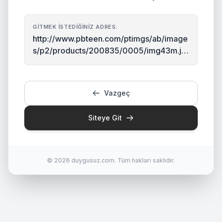
GITMEK İSTEDIĞINIZ ADRES:
http://www.pbteen.com/ptimgs/ab/image
s/p2/products/200835/0005/img43m.jp
g
Vazgeç
Siteye Git
© 2026 duygusuz.com. Tüm hakları saklıdır.