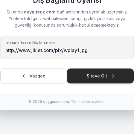
Dış Bağlantı Uyarısı
Şu anda
duygusuz.com
bağlantılarından ayrılmak üzeresiniz.
Yönlendirildiğiniz web sitesinin içeriği, gizlilik politikası veya
güvenliği konusunda sorumluluk kabul etmemekteyiz.
GITMEK İSTEDIĞINIZ ADRES:
http://www.jiklet.com/pix/wplay1.jpg
Vazgeç
Siteye Git
© 2026 duygusuz.com. Tüm hakları saklıdır.