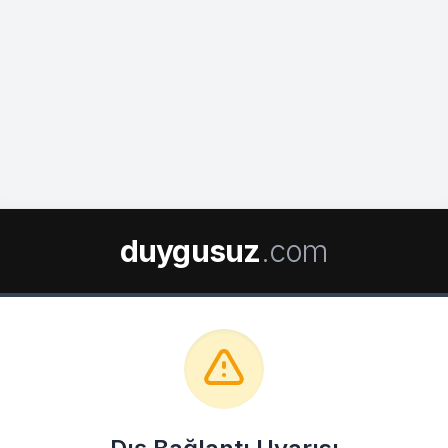
duygusuz
.com