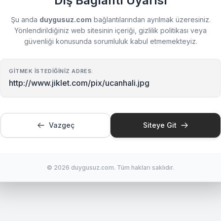
Dış Bağlantı Uyarısı
Şu anda
duygusuz.com
bağlantılarından ayrılmak üzeresiniz.
Yönlendirildiğiniz web sitesinin içeriği, gizlilik politikası veya
güvenliği konusunda sorumluluk kabul etmemekteyiz.
GITMEK İSTEDIĞINIZ ADRES:
http://www.jiklet.com/pix/ucanhali.jpg
Vazgeç
Siteye Git
© 2026 duygusuz.com. Tüm hakları saklıdır.