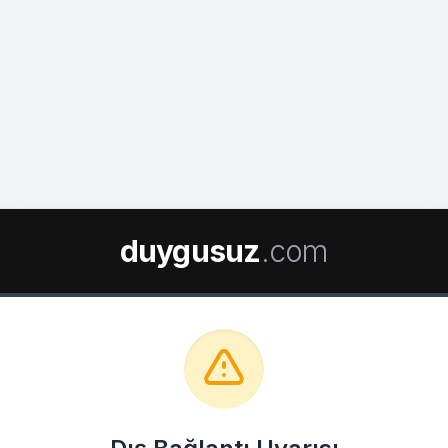
duygusuz
.com