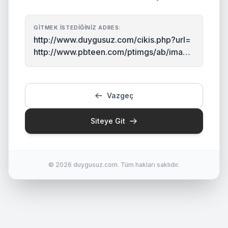
GITMEK İSTEDIĞINIZ ADRES:
http://www.duygusuz.com/cikis.php?url=
http://www.pbteen.com/ptimgs/ab/image
s/p2/products/200835/0015/img17m.jpg
Vazgeç
Siteye Git
© 2026 duygusuz.com. Tüm hakları saklıdır.