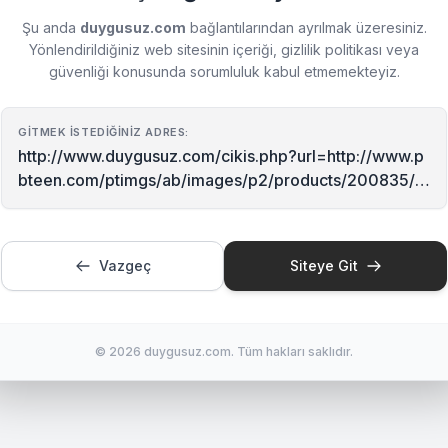
Şu anda
duygusuz.com
bağlantılarından ayrılmak üzeresiniz.
Yönlendirildiğiniz web sitesinin içeriği, gizlilik politikası veya
güvenliği konusunda sorumluluk kabul etmemekteyiz.
GITMEK İSTEDIĞINIZ ADRES:
http://www.duygusuz.com/cikis.php?url=http://www.p
bteen.com/ptimgs/ab/images/p2/products/200835/0
005/img60m.jpg
Vazgeç
Siteye Git
© 2026 duygusuz.com. Tüm hakları saklıdır.