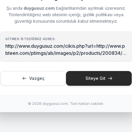
Şu anda
duygusuz.com
bağlantılarından ayrılmak üzeresiniz.
Yönlendirildiğiniz web sitesinin içeriği, gizlilik politikası veya
güvenliği konusunda sorumluluk kabul etmemekteyiz.
GITMEK İSTEDIĞINIZ ADRES:
http://www.duygusuz.com/cikis.php?url=http://www.p
bteen.com/ptimgs/ab/images/p2/products/200834/0
005/img81m.jpg
Vazgeç
Siteye Git
© 2026 duygusuz.com. Tüm hakları saklıdır.