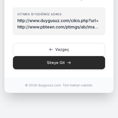
GITMEK İSTEDIĞINIZ ADRES:
http://www.duygusuz.com/cikis.php?url=
http://www.pbteen.com/ptimgs/ab/image
s/p2/products/200834/0004/img31m.jp
g
Vazgeç
Siteye Git
© 2026 duygusuz.com. Tüm hakları saklıdır.