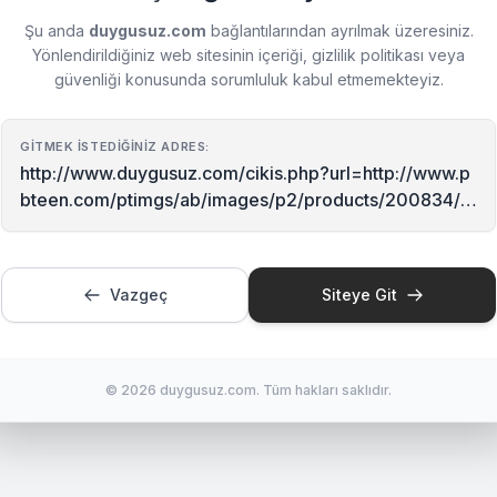
Şu anda
duygusuz.com
bağlantılarından ayrılmak üzeresiniz.
Yönlendirildiğiniz web sitesinin içeriği, gizlilik politikası veya
güvenliği konusunda sorumluluk kabul etmemekteyiz.
GITMEK İSTEDIĞINIZ ADRES:
http://www.duygusuz.com/cikis.php?url=http://www.p
bteen.com/ptimgs/ab/images/p2/products/200834/0
002/img42m.jpg
Vazgeç
Siteye Git
© 2026 duygusuz.com. Tüm hakları saklıdır.