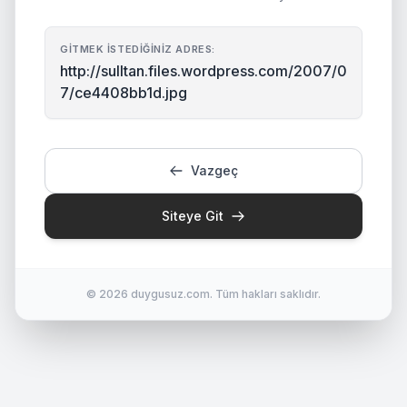
GITMEK İSTEDIĞINIZ ADRES:
http://sulltan.files.wordpress.com/2007/0
7/ce4408bb1d.jpg
Vazgeç
Siteye Git
© 2026 duygusuz.com. Tüm hakları saklıdır.