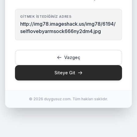
GITMEK İSTEDIĞINIZ ADRES:
http://img78.imageshack.us/img78/6194/
selflovebyarmsock666ny2dm4.jpg
Vazgeç
Siteye Git
© 2026 duygusuz.com. Tüm hakları saklıdır.