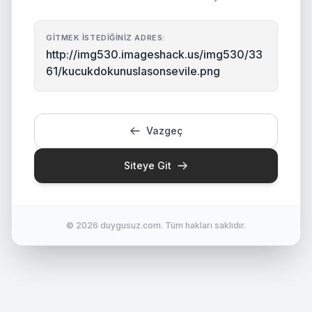
GITMEK İSTEDIĞINIZ ADRES:
http://img530.imageshack.us/img530/33
61/kucukdokunuslasonsevile.png
Vazgeç
Siteye Git
© 2026 duygusuz.com. Tüm hakları saklıdır.