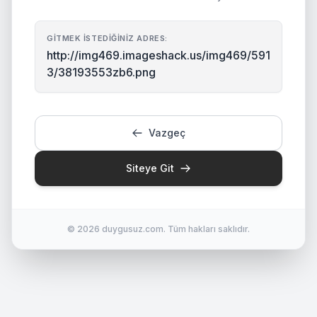
GITMEK İSTEDIĞINIZ ADRES:
http://img469.imageshack.us/img469/591
3/38193553zb6.png
Vazgeç
Siteye Git
© 2026 duygusuz.com. Tüm hakları saklıdır.