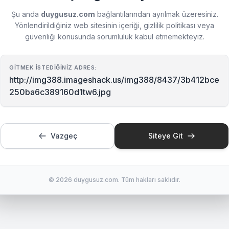
Şu anda
duygusuz.com
bağlantılarından ayrılmak üzeresiniz.
Yönlendirildiğiniz web sitesinin içeriği, gizlilik politikası veya
güvenliği konusunda sorumluluk kabul etmemekteyiz.
GITMEK İSTEDIĞINIZ ADRES:
http://img388.imageshack.us/img388/8437/3b412bce
250ba6c389160d1tw6.jpg
Vazgeç
Siteye Git
© 2026 duygusuz.com. Tüm hakları saklıdır.