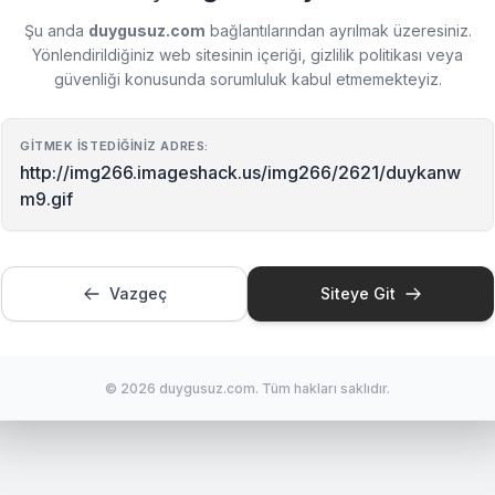
Şu anda
duygusuz.com
bağlantılarından ayrılmak üzeresiniz.
Yönlendirildiğiniz web sitesinin içeriği, gizlilik politikası veya
güvenliği konusunda sorumluluk kabul etmemekteyiz.
GITMEK İSTEDIĞINIZ ADRES:
http://img266.imageshack.us/img266/2621/duykanw
m9.gif
Vazgeç
Siteye Git
© 2026 duygusuz.com. Tüm hakları saklıdır.