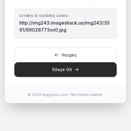
GITMEK İSTEDIĞINIZ ADRES:
http://img243.imageshack.us/img243/35
91/69028773xn0.jpg
Vazgeç
Siteye Git
© 2026 duygusuz.com. Tüm hakları saklıdır.