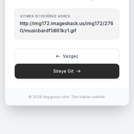
GITMEK İSTEDIĞINIZ ADRES:
http://img172.imageshack.us/img172/276
0/musicbardf1dl61kz1.gif
Vazgeç
Siteye Git
© 2026 duygusuz.com. Tüm hakları saklıdır.