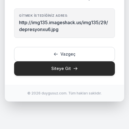
GITMEK İSTEDIĞINIZ ADRES:
http://img135.imageshack.us/img135/29/
depresyonxu6.jpg
Vazgeç
Siteye Git
© 2026 duygusuz.com. Tüm hakları saklıdır.