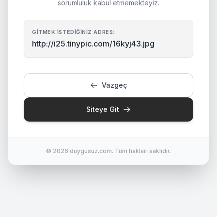
sorumluluk kabul etmemekteyiz.
GITMEK İSTEDIĞINIZ ADRES:
http://i25.tinypic.com/16kyj43.jpg
Vazgeç
Siteye Git
© 2026 duygusuz.com. Tüm hakları saklıdır.