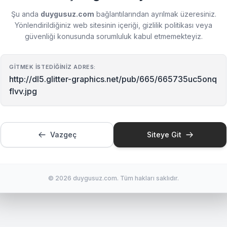
Şu anda
duygusuz.com
bağlantılarından ayrılmak üzeresiniz.
Yönlendirildiğiniz web sitesinin içeriği, gizlilik politikası veya
güvenliği konusunda sorumluluk kabul etmemekteyiz.
GITMEK İSTEDIĞINIZ ADRES:
http://dl5.glitter-graphics.net/pub/665/665735uc5onq
flvv.jpg
Vazgeç
Siteye Git
© 2026 duygusuz.com. Tüm hakları saklıdır.